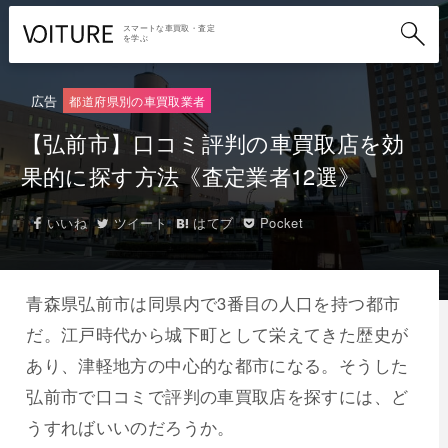
スマートな車買取・査定
を学ぶ
広告
都道府県別の車買取業者
【弘前市】口コミ評判の車買取店を効
果的に探す方法《査定業者12選》
いいね
ツイート
はてブ
Pocket
青森県弘前市は同県内で3番目の人口を持つ都市
だ。江戸時代から城下町として栄えてきた歴史が
あり、津軽地方の中心的な都市になる。そうした
弘前市で口コミで評判の車買取店を探すには、ど
うすればいいのだろうか。