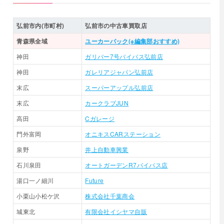
弘前市内(市町村)
弘前市の中古車買取店
青森県全域
ユーカーパック(※編集部おすすめ)
神田
ガリバー7号バイパス弘前店
神田
ガレリアジャパン弘前店
末広
スーパーアップル弘前店
末広
カークラブJUN
高田
Cガレージ
門外富岡
オニキスCARステーション
泉野
井上自動車興業
石川泉田
オートガーデンR7バイパス店
湯口一ノ細川
Future
小栗山小松ケ沢
株式会社千葉商会
城東北
有限会社イシヤマ自販