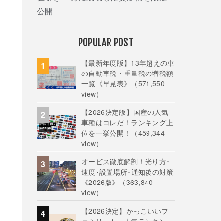
公開
POPULAR POST
【最新年度版】13年超えの車
の自動車税・重量税の増税額
一覧《早見表》
（571,550
view）
【2026決定版】国産の人気
車種はコレだ！ランキング上
位を一挙公開！
（459,344
view）
オービス徹底解剖！光り方･
速度･設置場所･通知後の対策
《2026版》
（363,840
view）
【2026決定】かっこいいフ