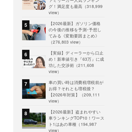
ァミリーカー人気ランキン
グ！満足度も最高
（318,999
view）
【2026最新】ガソリン価格
の今後の推移を予測･予想し
てみる《変動要因まとめ》
（276,803 view）
【実録】ディーラーから口止
め！新車値引き『63万』に成
功した交渉術
（211,608
view）
車の買い時は消費税増税前が
お得？それとも増税後？
【2026年対策】
（209,111
view）
【2026最新】盗まれやすい
車ランキングTOP10！ワース
ト1はあの車種
（194,987
view）