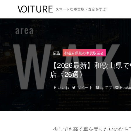
スマートな車買取・査定を学ぶ
広告
都道府県別の車買取業者
【2026最新】和歌山
店《26選》
いいね
ツイート
はてブ
Pocke
少しでも高く車を売りたいのなら