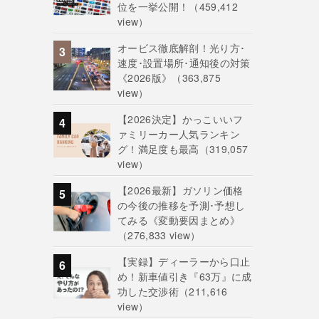
位を一挙公開！
（459,412
view）
オービス徹底解剖！光り方･
速度･設置場所･通知後の対策
《2026版》
（363,875
view）
【2026決定】かっこいいフ
ァミリーカー人気ランキン
グ！満足度も最高
（319,057
view）
【2026最新】ガソリン価格
の今後の推移を予測･予想し
てみる《変動要因まとめ》
（276,833 view）
【実録】ディーラーから口止
め！新車値引き『63万』に成
功した交渉術
（211,616
view）