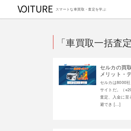
スマートな車買取・査定を学ぶ
「車買取一括査
セルカの買
メリット・
セルカは800
サイトだ。（※2
査定、入金に至
避でき […]