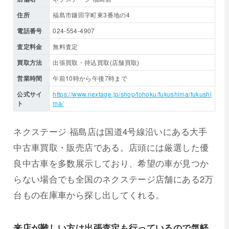
住所
福島市鎌田字町東3番地の4
電話番号
024-554-4907
査定料金
無料査定
買取方法
出張買取・持込買取(店舗買取)
営業時間
午前10時から午後7時まで
公式サイ
https://www.nextage.jp/shop/tohoku/fukushima/fukushi
ト
ma/
ネクステージ 福島店は国道4号線沿いにある大手
中古車買取・販売店である。店頭には厳選した優
良中古車を多数展示しており、希望の車が見つか
らない場合でも全国のネクステージ店舗にある2万
台もの在庫車から探し出してくれる。
来店が難しい方は出張査定も行っているので気軽