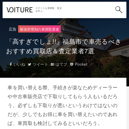
スマートな車買取・査定
を学ぶ
広告
都道府県別の車買取業者
「高すぎでしょ!!」福島市で車売るべき
おすすめ買取店＆査定業者7選
いいね
ツイート
はてブ
Pocket
車を買い替える際、手続きが楽なためディーラー
や中古車販売店で下取りしてもらう人もいるだろ
う。必ずしも下取りが悪いというわけではないの
だが、少しでもお得に車を買い替えたいのであれ
ば、車買取も検討してみるといいだろう。