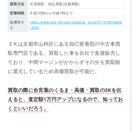
買取方法
出張買取・持込買取(店舗買取)
営業時間
午前10時から午後7時まで
公式サイ
https://www.goo-net.com/usedcar_shop/0710180/detai
ト
l.html
３Ｋは京都市山科区にある知己密着型の中古車買
取専門店である。買取した車を自社で直接販売し
ており、中間マージンがかからずその分を買取額
に還元しているため高価買取が可能だ。
買取の際に合言葉のくるま・高価・買取の3Kを伝
えると、査定額1万円アップになるので、知ってお
くといいだろう。