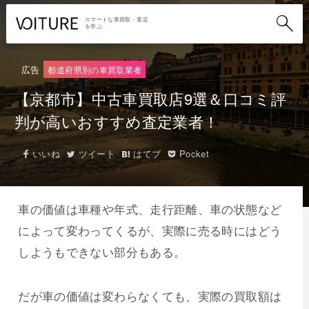
スマートな車買取・査定
を学ぶ
広告
都道府県別の車買取業者
【京都市】中古車買取店9選＆口コミ評
判が高いおすすめ査定業者！
いいね
ツイート
はてブ
Pocket
車の価値は車種や年式、走行距離、車の状態など
によって変わってくるが、実際に売る時にはどう
しようもできない部分もある。
だが車の価値は変わらなくても、実際の買取額は