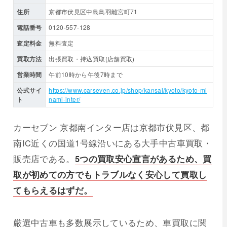
住所
京都市伏見区中島鳥羽離宮町71
電話番号
0120-557-128
査定料金
無料査定
買取方法
出張買取・持込買取(店舗買取)
営業時間
午前10時から午後7時まで
公式サイ
https://www.carseven.co.jp/shop/kansai/kyoto/kyoto-mi
ト
nami-inter/
カーセブン 京都南インター店は京都市伏見区、都
南IC近くの国道1号線沿いにある大手中古車買取・
販売店である。
5つの買取安心宣言があるため、買
取が初めての方でもトラブルなく安心して買取し
てもらえるはずだ。
厳選中古車も多数展示しているため、車買取に関