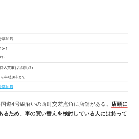
号草加店
5-1
771
持込買取(店舗買取)
から午後8時まで
号草加店
の国道4号線沿いの西町交差点角に店舗がある。
店頭に
あるため、車の買い替えを検討している人には持って