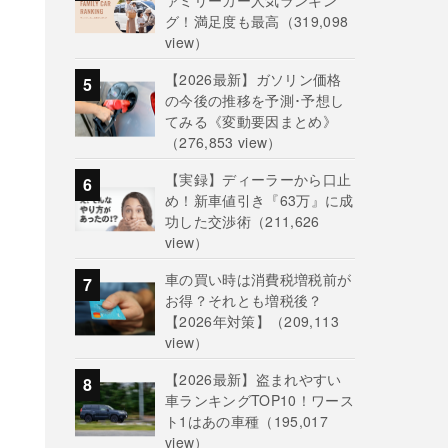
ァミリーカー人気ランキン
グ！満足度も最高
（319,098
view）
【2026最新】ガソリン価格
の今後の推移を予測･予想し
てみる《変動要因まとめ》
（276,853 view）
【実録】ディーラーから口止
め！新車値引き『63万』に成
功した交渉術
（211,626
view）
車の買い時は消費税増税前が
お得？それとも増税後？
【2026年対策】
（209,113
view）
【2026最新】盗まれやすい
車ランキングTOP10！ワース
ト1はあの車種
（195,017
view）