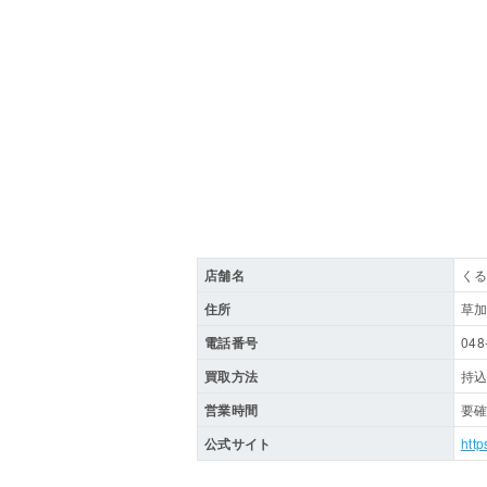
店舗名
くる
住所
草加
電話番号
048
買取方法
持込
営業時間
要
公式サイト
http