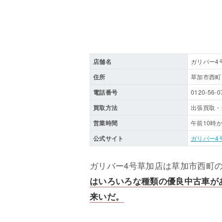
店舗名
ガリバー4
住所
草加市西町1
電話番号
0120-56-0
買取方法
出張買取・
営業時間
午前10時
公式サイト
ガリバー4
ガリバー4号草加店は草加市西町
はいろいろな種類の優良中古車が
来いだ。