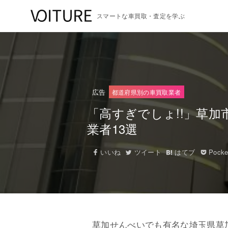
スマートな車買取・査定を学ぶ
広告
都道府県別の車買取業者
「高すぎでしょ!!」草
業者13選
いいね
ツイート
はてブ
Pocke
草加せんべいでも有名な埼玉県草