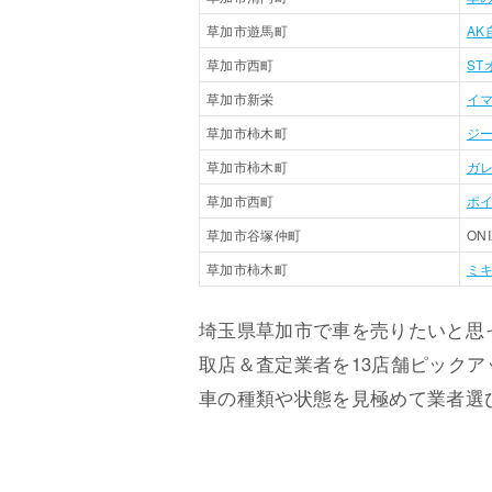
草加市遊馬町
AK
草加市西町
ST
草加市新栄
イ
草加市柿木町
ジ
草加市柿木町
ガ
草加市西町
ポ
草加市谷塚仲町
ONI
草加市柿木町
ミ
埼玉県草加市で車を売りたいと思
取店＆査定業者を13店舗ピック
車の種類や状態を見極めて業者選