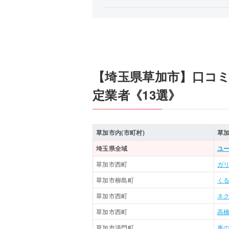
【埼玉県草加市】口コ
定業者《13選》
草加市内(市町村)
草
埼玉県全域
ユー
草加市西町
ガ
草加市柳島町
くる
草加市西町
ネク
草加市西町
高
草加市清門町
車