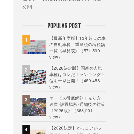
公開
POPULAR POST
【最新年度版】13年超えの車
の自動車税・重量税の増税額
一覧《早見表》
（571,590
view）
【2026決定版】国産の人気
車種はコレだ！ランキング上
位を一挙公開！
（459,458
view）
オービス徹底解剖！光り方･
速度･設置場所･通知後の対策
《2026版》
（363,901
view）
【2026決定】かっこいいフ