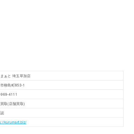
まぁと 埼玉草加店
市柳島町853-1
-969-4111
買取(店舗買取)
確認
s://kurumart.biz/