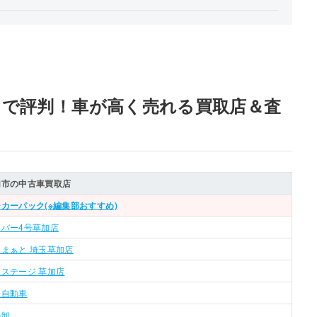
ミで評判！車が高く売れる買取店＆査
加市の中古車買取店
カーパック(※編集部おすすめ)
リバー4号草加店
まぁと 埼玉草加店
ステージ 草加店
橋自動車
の卸