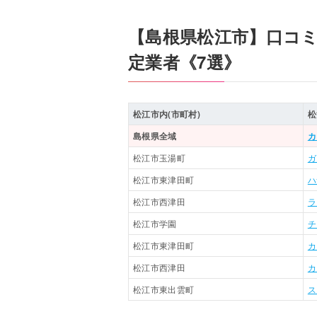
【島根県松江市】口コ
定業者《7選》
松江市内(市町村)
松
島根県全域
カ
松江市玉湯町
ガ
松江市東津田町
ハ
松江市西津田
ラ
松江市学園
チ
松江市東津田町
カ
松江市西津田
カ
松江市東出雲町
ス