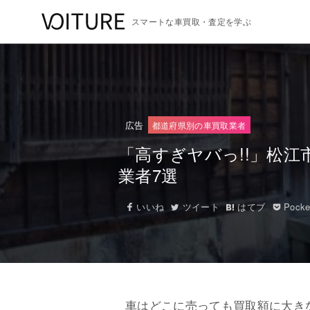
スマートな車買取・査定を学ぶ
広告
都道府県別の車買取業者
「高すぎヤバっ!!」松
業者7選
いいね
ツイート
はてブ
Pocke
車はどこに売っても買取額に大き