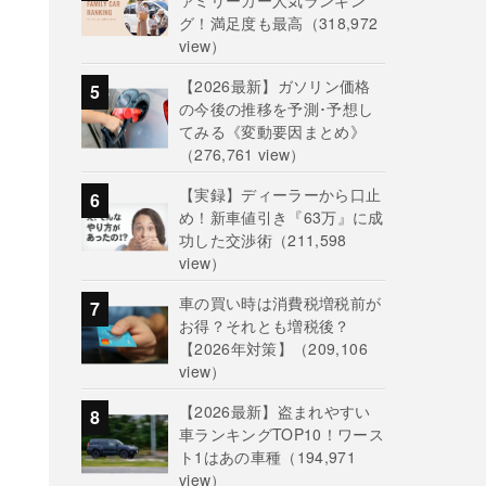
ァミリーカー人気ランキン
グ！満足度も最高
（318,972
view）
【2026最新】ガソリン価格
の今後の推移を予測･予想し
てみる《変動要因まとめ》
（276,761 view）
【実録】ディーラーから口止
め！新車値引き『63万』に成
功した交渉術
（211,598
view）
車の買い時は消費税増税前が
お得？それとも増税後？
【2026年対策】
（209,106
view）
【2026最新】盗まれやすい
車ランキングTOP10！ワース
ト1はあの車種
（194,971
view）