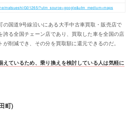
mane/matsueshi/G01265/?utm_source=google&utm_medium=maps
町の国道9号線沿いにある大手中古車買取・販売店で
を誇る全国チェーン店であり、買取した車を全国の店
トが削減でき、その分を買取額に還元できるのだ。
揃えているため、乗り換えを検討している人は気軽に
田町)