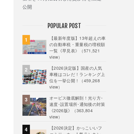
公開
POPULAR POST
【最新年度版】13年超えの車
の自動車税・重量税の増税額
一覧《早見表》
（571,521
view）
【2026決定版】国産の人気
車種はコレだ！ランキング上
位を一挙公開！
（459,268
view）
オービス徹底解剖！光り方･
速度･設置場所･通知後の対策
《2026版》
（363,804
view）
【2026決定】かっこいいフ