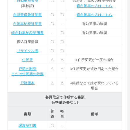
自動車検査証
〇
〇
現住所、氏名の確認が必要
(車検証)
軽自動車の方はこちら
自賠責保険証明書
〇
〇
軽自動車の方はこちら
自動車納税証明書
〇
–
有効期限の確認
軽自動車納税証明書
–
〇
有効期限の確認
振込口座情報
〇
〇
リサイクル券
〇
〇
住民票
△
△
※住所変更が一度の場合
戸籍の附票
△
△
※住所変更が複数回あった場合
または住民票の除票
戸籍謄本
△
△
※結婚などで姓が変わっている
場合
各買取店で作成する書類
(※準備必要なし)
普
軽
書類
備考
通
自
譲渡証明書
〇
–