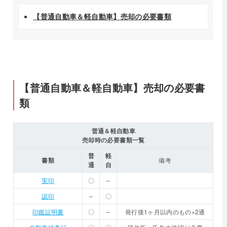
【普通自動車＆軽自動車】売却の必要書類
【普通自動車＆軽自動車】売却の必要書
類
普通＆軽自動車
売却時の必要書類一覧
普
軽
書類
備考
通
自
実印
〇
–
認印
–
〇
印鑑証明書
〇
–
発行後1ヶ月以内のもの×2通