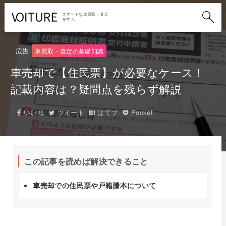
スマートな車買取・査定
を学ぶ
広告
車買取・査定の基礎知識
車売却で【住民票】が必要なケース！
記載内容は？疑問点を残らず解説
いいね
ツイート
はてブ
Pocket
この記事を読めば解決できること
車売却での住民票や戸籍謄本について