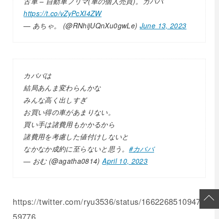
古車 – 自動車フリマ(車の個人売買)。カババ
https://t.co/vZyPcXI4ZW
— あちゃ。 (@RNhijUQnXu0gwLe)
June 13, 2023
カババは
結局あんま変わらんかな
みんな高く出しすぎ
お買い得の車があまりない。
買い手は諸費用もかかるから
諸費用を考慮した値付けしないと
なかなか成約に至らないと思う。
#カババ
— おむ (@agatha0814)
April 10, 2023
https://twitter.com/ryu3536/status/16622685109476
59776