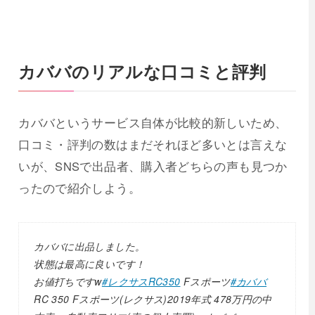
カババのリアルな口コミと評判
カババというサービス自体が比較的新しいため、
口コミ・評判の数はまだそれほど多いとは言えな
いが、SNSで出品者、購入者どちらの声も見つか
ったので紹介しよう。
カババに出品しました。
状態は最高に良いです！
お値打ちですw
#レクサスRC350
Fスポーツ
#カババ
RC 350 Fスポーツ(レクサス)2019年式 478万円の中