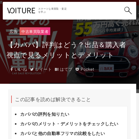
スマートな車買取・査定
を学ぶ
広告
中古車買取業者
【カババ】評判はどう？出品＆購入者
視点で見るメリットとデメリット
いいね
ツイート
はてブ
Pocket
この記事を読めば解決できること
カババの評判を知りたい
カババのメリット・デメリットをチェックしたい
カババと他の自動車フリマの比較をしたい