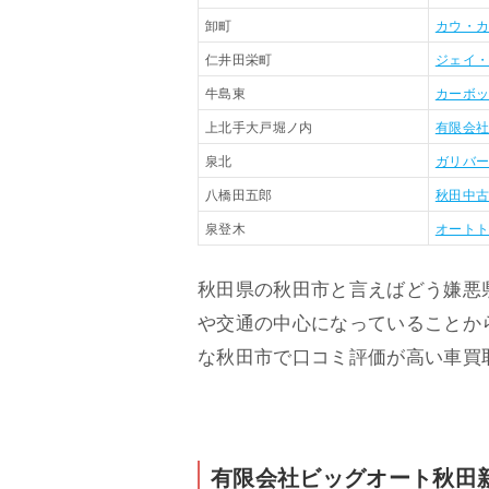
卸町
カウ・
仁井田栄町
ジェイ
牛島東
カーボ
上北手大戸堀ノ内
有限会
泉北
ガリバ
八橋田五郎
秋田中
泉登木
オートト
秋田県の秋田市と言えばどう嫌悪
や交通の中心になっていることか
な秋田市で口コミ評価が高い車買
有限会社ビッグオート秋田新