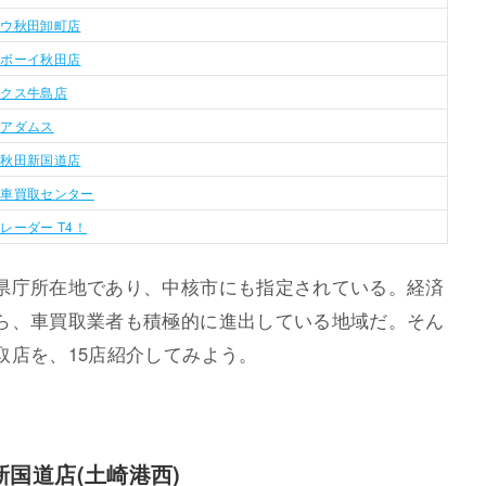
カウ秋田卸町店
・ボーイ秋田店
ックス牛島店
社アダムス
ー秋田新国道店
古車買取センター
レーダー T4！
県庁所在地であり、中核市にも指定されている。経済
ら、車買取業者も積極的に進出している地域だ。そん
取店を、15店紹介してみよう。
国道店(土崎港西)