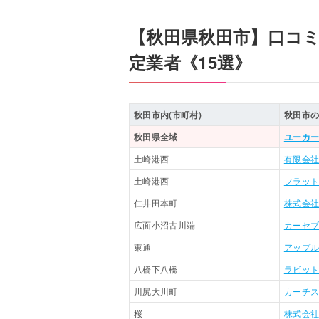
【秋田県秋田市】口コ
定業者《15選》
秋田市内(市町村)
秋田市
秋田県全域
ユーカー
土崎港西
有限会
土崎港西
フラット
仁井田本町
株式会社
広面小沼古川端
カーセ
東通
アップ
八橋下八橋
ラビッ
川尻大川町
カーチ
桜
株式会