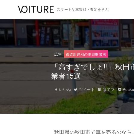
スマートな車買取・査定を学ぶ
広告
都道府県別の車買取業者
「高すぎでしょ!!」秋
業者15選
いいね
ツイート
はてブ
Pocke
秋田県の秋田市で車を売るのなら