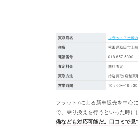
買取店名
フラット７土崎
住所
秋田県秋田市土崎
電話番号
018-857-5300
査定料金
無料査定
買取方法
持込買取(店舗買取
営業時間
10：00〜18：30
フラット7による新車販売を中心
で、乗り換えを行うといった時に
備なども対応可能だ。口コミで見