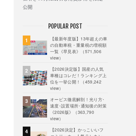
公開
POPULAR POST
【最新年度版】13年超えの車
の自動車税・重量税の増税額
一覧《早見表》
（571,506
view）
【2026決定版】国産の人気
車種はコレだ！ランキング上
位を一挙公開！
（459,242
view）
オービス徹底解剖！光り方･
速度･設置場所･通知後の対策
《2026版》
（363,790
view）
【2026決定】かっこいいフ