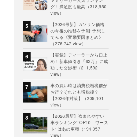
ァミリーカー人気ランキン
グ！満足度も最高
（318,950
view）
【2026最新】ガソリン価格
の今後の推移を予測･予想し
てみる《変動要因まとめ》
（276,747 view）
【実録】ディーラーから口止
め！新車値引き『63万』に成
功した交渉術
（211,592
view）
車の買い時は消費税増税前が
お得？それとも増税後？
【2026年対策】
（209,101
view）
【2026最新】盗まれやすい
車ランキングTOP10！ワース
ト1はあの車種
（194,957
view）