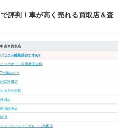
ミで評判！車が高く売れる買取店＆査
の中古車買取店
パック(※編集部おすすめ)
社ビッグオート秋田新国道店
7土崎みなと
AKC秋田店
ブンあきた東店
ル秋田店
ト秋田臨海店
ス秋田
社ティーバイティーガレージ秋田店