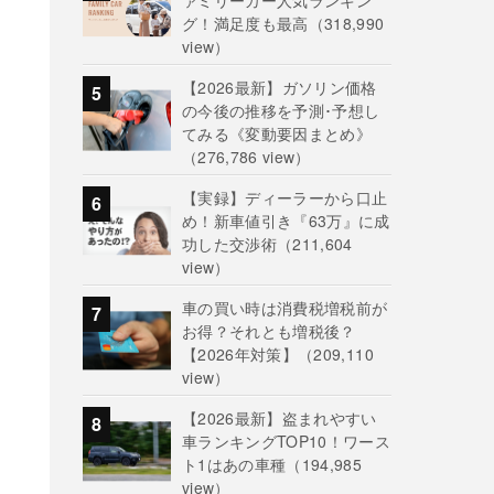
ァミリーカー人気ランキン
グ！満足度も最高
（318,990
view）
【2026最新】ガソリン価格
の今後の推移を予測･予想し
てみる《変動要因まとめ》
（276,786 view）
【実録】ディーラーから口止
め！新車値引き『63万』に成
功した交渉術
（211,604
view）
車の買い時は消費税増税前が
お得？それとも増税後？
【2026年対策】
（209,110
view）
【2026最新】盗まれやすい
車ランキングTOP10！ワース
ト1はあの車種
（194,985
view）