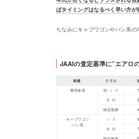
ばタイミングはなるべく早い方が
ちなみにキャブワゴンやバン系の
JAAIの査定基準に”エアロ
車種
クラス
･乗用車系
特･Ⅰ･Ⅱ
Ⅲ･Ⅳ
軽自動車
･キャブワゴン
Ⅰ･Ⅱ
･バン系
Ⅲ･Ⅳ
軽自動車