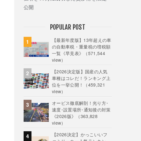
公開
POPULAR POST
【最新年度版】13年超えの車
の自動車税・重量税の増税額
一覧《早見表》
（571,544
view）
【2026決定版】国産の人気
車種はコレだ！ランキング上
位を一挙公開！
（459,321
view）
オービス徹底解剖！光り方･
速度･設置場所･通知後の対策
《2026版》
（363,828
view）
【2026決定】かっこいいフ