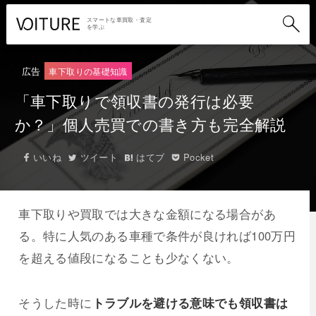
スマートな車買取・査定
を学ぶ
広告
車下取りの基礎知識
「車下取りで領収書の発行は必要
か？」個人売買での書き方も完全解説
いいね
ツイート
はてブ
Pocket
車下取りや買取では大きな金額になる場合があ
る。特に人気のある車種で条件が良ければ100万円
を超える値段になることも少なくない。
そうした時に
トラブルを避ける意味でも領収書は