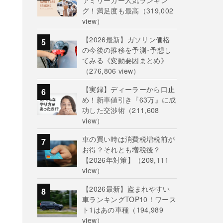
ァミリーカー人気ランキン
グ！満足度も最高
（319,002
view）
【2026最新】ガソリン価格
の今後の推移を予測･予想し
てみる《変動要因まとめ》
（276,806 view）
【実録】ディーラーから口止
め！新車値引き『63万』に成
功した交渉術
（211,608
view）
車の買い時は消費税増税前が
お得？それとも増税後？
【2026年対策】
（209,111
view）
【2026最新】盗まれやすい
車ランキングTOP10！ワース
ト1はあの車種
（194,989
view）