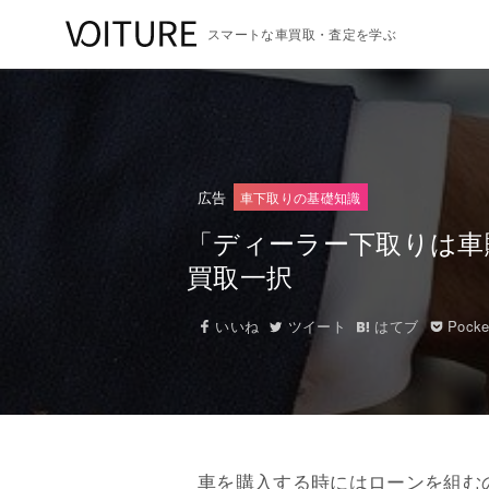
スマートな車買取・査定を学ぶ
広告
車下取りの基礎知識
「ディーラー下取りは車
買取一択
いいね
ツイート
はてブ
Pocke
車を購入する時にはローンを組む