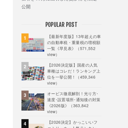
公開
POPULAR POST
【最新年度版】13年超えの車
の自動車税・重量税の増税額
一覧《早見表》
（571,552
view）
【2026決定版】国産の人気
車種はコレだ！ランキング上
位を一挙公開！
（459,346
view）
オービス徹底解剖！光り方･
速度･設置場所･通知後の対策
《2026版》
（363,842
view）
【2026決定】かっこいいフ