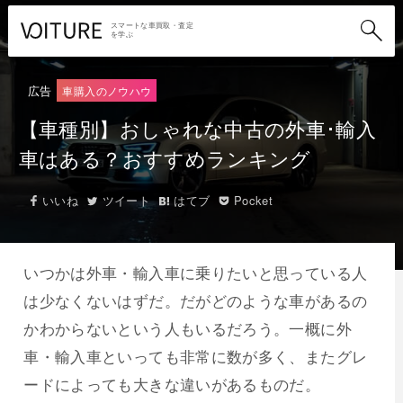
スマートな車買取・査定
を学ぶ
広告
車購入のノウハウ
【車種別】おしゃれな中古の外車･輸入
車はある？おすすめランキング
いいね
ツイート
はてブ
Pocket
いつかは外車・輸入車に乗りたいと思っている人
は少なくないはずだ。だがどのような車があるの
かわからないという人もいるだろう。一概に外
車・輸入車といっても非常に数が多く、またグレ
ードによっても大きな違いがあるものだ。