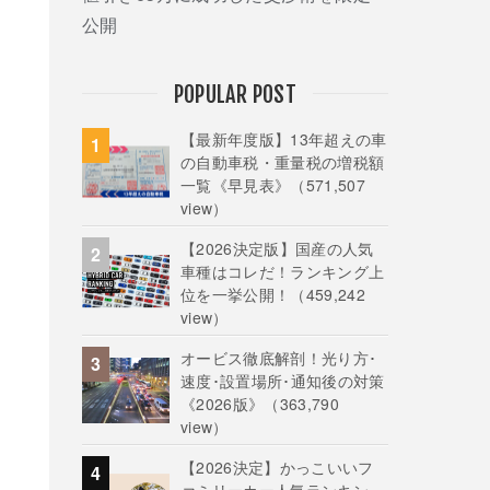
公開
POPULAR POST
【最新年度版】13年超えの車
の自動車税・重量税の増税額
一覧《早見表》
（571,507
view）
【2026決定版】国産の人気
車種はコレだ！ランキング上
位を一挙公開！
（459,242
view）
オービス徹底解剖！光り方･
速度･設置場所･通知後の対策
《2026版》
（363,790
view）
【2026決定】かっこいいフ