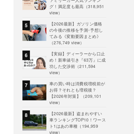
ァミリーカー人気ランキン
グ！満足度も最高
（318,951
view）
【2026最新】ガソリン価格
の今後の推移を予測･予想し
てみる《変動要因まとめ》
（276,749 view）
【実録】ディーラーから口止
め！新車値引き『63万』に成
功した交渉術
（211,594
view）
車の買い時は消費税増税前が
お得？それとも増税後？
【2026年対策】
（209,101
view）
【2026最新】盗まれやすい
車ランキングTOP10！ワース
ト1はあの車種
（194,959
view）