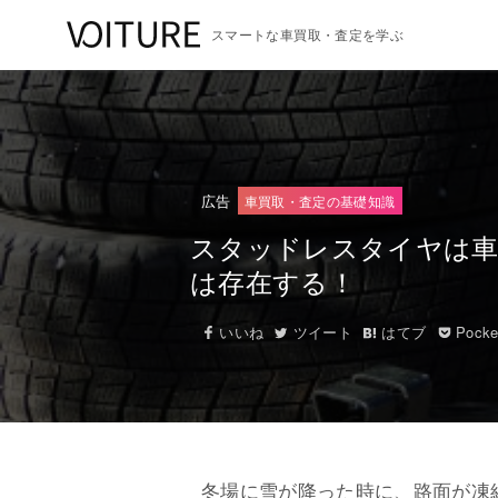
スマートな車買取・査定を学ぶ
広告
車買取・査定の基礎知識
スタッドレスタイヤは車
は存在する！
いいね
ツイート
はてブ
Pocke
冬場に雪が降った時に、路面が凍