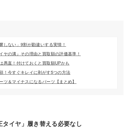
響しない」9割が勘違いする実情！
イヤの溝』その理由と買取額の評価基準！
は愚直！付けておくと買取額UPかも
額！今すぐキレイに剥がす5つの方法
ーツ＆マイナスになるパーツ【まとめ】
正タイヤ」履き替える必要なし