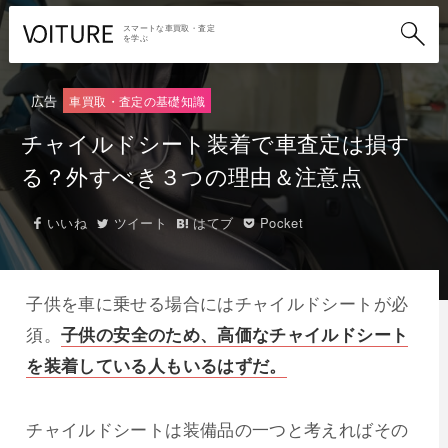
スマートな車買取・査定
を学ぶ
広告
車買取・査定の基礎知識
チャイルドシート装着で車査定は損す
る？外すべき３つの理由＆注意点
いいね
ツイート
はてブ
Pocket
子供を車に乗せる場合にはチャイルドシートが必
須。
子供の安全のため、高価なチャイルドシート
を装着している人もいるはずだ。
チャイルドシートは装備品の一つと考えればその