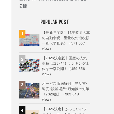
公開
POPULAR POST
【最新年度版】13年超えの車
の自動車税・重量税の増税額
一覧《早見表》
（571,557
view）
【2026決定版】国産の人気
車種はコレだ！ランキング上
位を一挙公開！
（459,358
view）
オービス徹底解剖！光り方･
速度･設置場所･通知後の対策
《2026版》
（363,849
view）
【2026決定】かっこいいフ