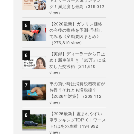
ァミリーカー人気ランキン
グ！満足度も最高
（319,012
view）
【2026最新】ガソリン価格
の今後の推移を予測･予想し
てみる《変動要因まとめ》
（276,810 view）
【実録】ディーラーから口止
め！新車値引き『63万』に成
功した交渉術
（211,610
view）
車の買い時は消費税増税前が
お得？それとも増税後？
【2026年対策】
（209,112
view）
【2026最新】盗まれやすい
車ランキングTOP10！ワース
ト1はあの車種
（194,992
view）