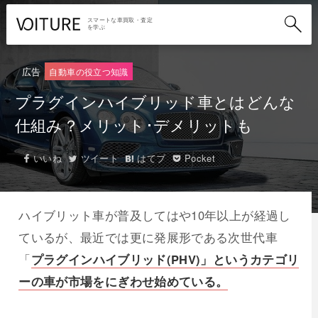
スマートな車買取・査定
を学ぶ
広告
自動車の役立つ知識
プラグインハイブリッド車とはどんな
仕組み？メリット･デメリットも
いいね
ツイート
はてブ
Pocket
ハイブリット車が普及してはや10年以上が経過し
ているが、最近では更に発展形である次世代車
「
プラグインハイブリッド(PHV)」というカテゴリ
ーの車が市場をにぎわせ始めている。