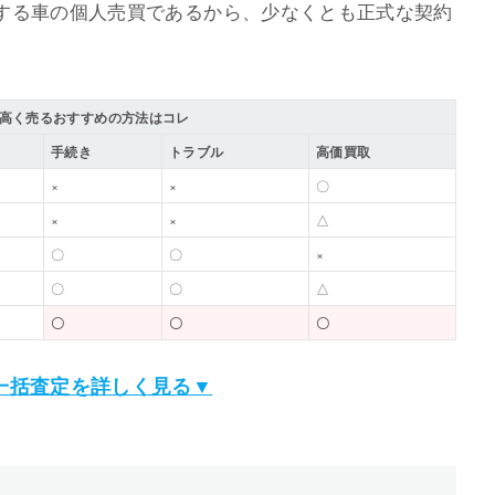
する車の個人売買であるから、少なくとも正式な契約
。
高く売るおすすめの方法はコレ
手続き
トラブル
高価買取
×
×
〇
×
×
△
〇
〇
×
〇
〇
△
〇
〇
〇
一括査定を詳しく見る▼