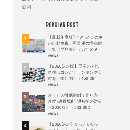
公開
POPULAR POST
【最新年度版】13年超えの車
の自動車税・重量税の増税額
一覧《早見表》
（571,519
view）
【2026決定版】国産の人気
車種はコレだ！ランキング上
位を一挙公開！
（459,264
view）
オービス徹底解剖！光り方･
速度･設置場所･通知後の対策
《2026版》
（363,802
view）
【2026決定】かっこいいフ