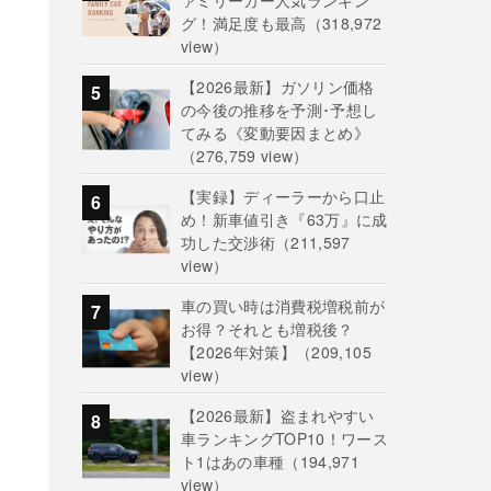
ァミリーカー人気ランキン
グ！満足度も最高
（318,972
view）
【2026最新】ガソリン価格
の今後の推移を予測･予想し
てみる《変動要因まとめ》
（276,759 view）
【実録】ディーラーから口止
め！新車値引き『63万』に成
功した交渉術
（211,597
view）
車の買い時は消費税増税前が
お得？それとも増税後？
【2026年対策】
（209,105
view）
【2026最新】盗まれやすい
車ランキングTOP10！ワース
ト1はあの車種
（194,971
view）