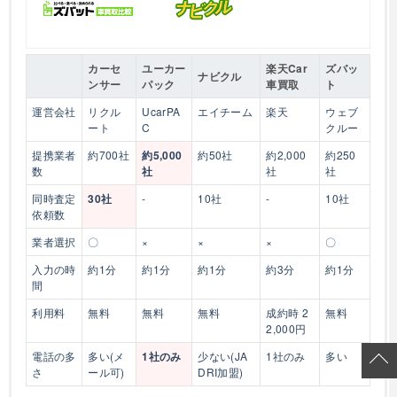
カーセ
ユーカー
楽天Car
ズバッ
ナビクル
ンサー
パック
車買取
ト
運営会社
リクル
UcarPA
エイチーム
楽天
ウェブ
ート
C
クルー
提携業者
約700社
約5,000
約50社
約2,000
約250
数
社
社
社
同時査定
30社
-
10社
-
10社
依頼数
業者選択
〇
×
×
×
〇
入力の時
約1分
約1分
約1分
約3分
約1分
間
利用料
無料
無料
無料
成約時 2
無料
2,000円
電話の多
多い(メ
1社のみ
少ない(JA
1社のみ
多い
さ
ール可)
DRI加盟)