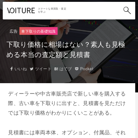
スマートな車買取・査定
を学ぶ
広告
車下取りの基礎知識
下取り価格に相場はない？素人も見極
める本当の査定額と見積書
いいね
ツイート
はてブ
Pocket
ディーラーや中古車販売店で新しい車を購入する
際、古い車を下取りに出すと、見積書を見ただけ
では下取り価格がわかりにくいことがある。
見積書には車両本体、オプション、付属品、それ