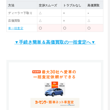
方法
交渉スムーズ
トラブルなし
高価買取
ディーラー下取り
△
○
×
店舗買取
△
○
△
車一括査定
〇
〇
〇
▼手続き簡単＆高価買取の一括査定へ▼