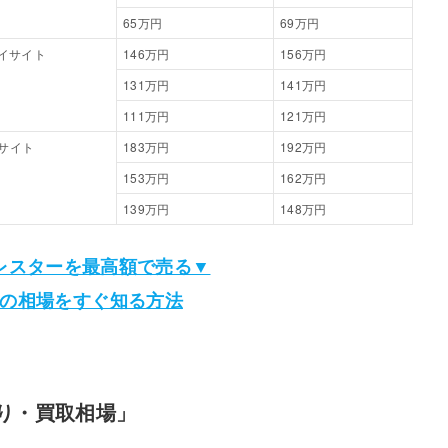
65万円
69万円
 アイサイト
146万円
156万円
131万円
141万円
111万円
121万円
イサイト
183万円
192万円
153万円
162万円
139万円
148万円
レスターを最高額で売る▼
の相場をすぐ知る方法
取り・買取相場」