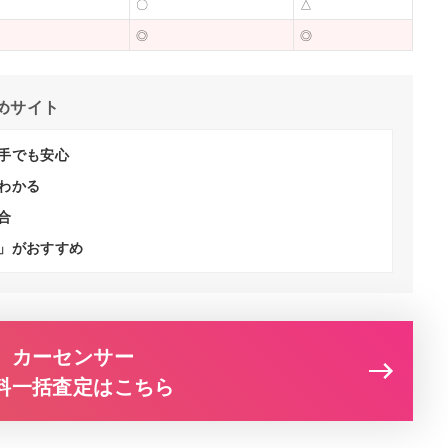
〇
△
◎
◎
めサイト
手でも安心
わかる
合
」がおすすめ
カーセンサー
料一括査定はこちら