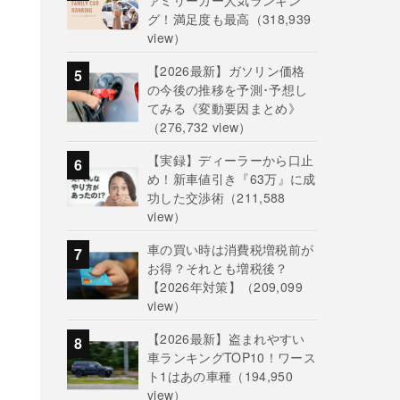
ァミリーカー人気ランキン
グ！満足度も最高
（318,939
view）
【2026最新】ガソリン価格
の今後の推移を予測･予想し
てみる《変動要因まとめ》
（276,732 view）
【実録】ディーラーから口止
め！新車値引き『63万』に成
功した交渉術
（211,588
view）
車の買い時は消費税増税前が
お得？それとも増税後？
【2026年対策】
（209,099
view）
【2026最新】盗まれやすい
車ランキングTOP10！ワース
ト1はあの車種
（194,950
view）