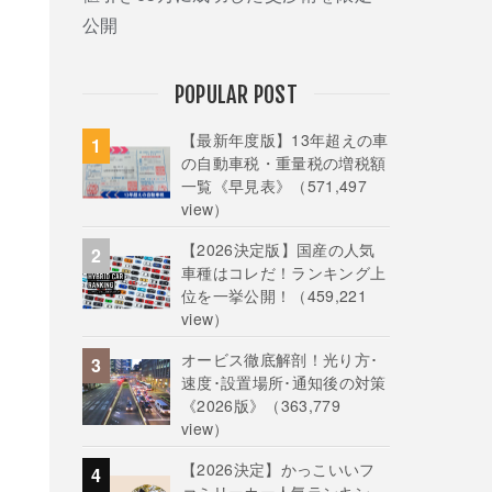
公開
POPULAR POST
【最新年度版】13年超えの車
の自動車税・重量税の増税額
一覧《早見表》
（571,497
view）
【2026決定版】国産の人気
車種はコレだ！ランキング上
位を一挙公開！
（459,221
view）
オービス徹底解剖！光り方･
速度･設置場所･通知後の対策
《2026版》
（363,779
view）
【2026決定】かっこいいフ