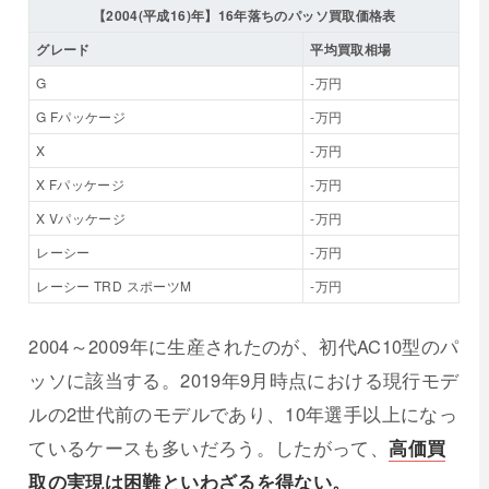
【2004(平成16)年】16年落ちのパッソ買取価格表
グレード
平均買取相場
G
-万円
G Fパッケージ
-万円
X
-万円
X Fパッケージ
-万円
X Vパッケージ
-万円
レーシー
-万円
レーシー TRD スポーツM
-万円
2004～2009年に生産されたのが、初代AC10型のパ
ッソに該当する。2019年9月時点における現行モデ
ルの2世代前のモデルであり、10年選手以上になっ
ているケースも多いだろう。したがって、
高価買
取の実現は困難といわざるを得ない。