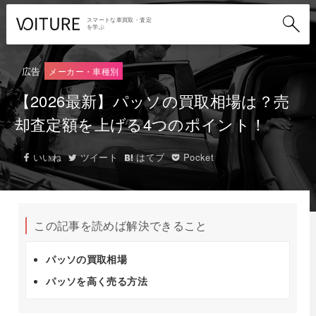
スマートな車買取・査定
を学ぶ
広告
メーカー・車種別
【2026最新】パッソの買取相場は？売
却査定額を上げる4つのポイント！
いいね
ツイート
はてブ
Pocket
この記事を読めば解決できること
パッソの買取相場
パッソを高く売る方法