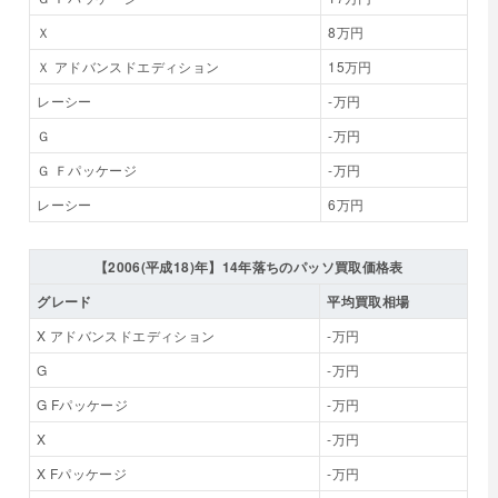
Ｘ
8万円
Ｘ アドバンスドエディション
15万円
レーシー
-万円
Ｇ
-万円
Ｇ Ｆパッケージ
-万円
レーシー
6万円
【2006(平成18)年】14年落ちのパッソ買取価格表
グレード
平均買取相場
X アドバンスドエディション
-万円
G
-万円
G Fパッケージ
-万円
X
-万円
X Fパッケージ
-万円