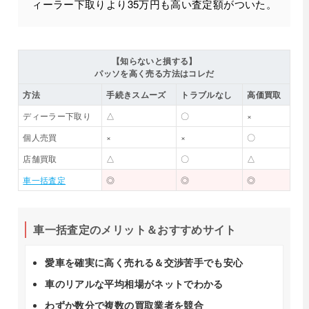
ィーラー下取りより35万円も高い査定額がついた。
【知らないと損する】
パッソを高く売る方法はコレだ
方法
手続きスムーズ
トラブルなし
高価買取
ディーラー下取り
△
〇
×
個人売買
×
×
〇
店舗買取
△
〇
△
車一括査定
◎
◎
◎
車一括査定のメリット＆おすすめサイト
愛車を確実に高く売れる＆交渉苦手でも安心
車のリアルな平均相場がネットでわかる
わずか数分で複数の買取業者を競合