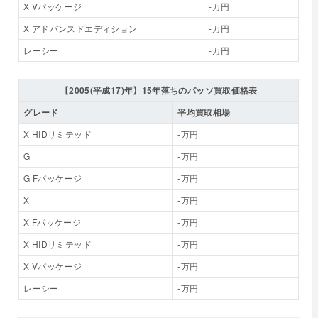
X Vパッケージ
-万円
X アドバンスドエディション
-万円
レーシー
-万円
【2005(平成17)年】15年落ちのパッソ買取価格表
グレード
平均買取相場
X HIDリミテッド
-万円
G
-万円
G Fパッケージ
-万円
X
-万円
X Fパッケージ
-万円
X HIDリミテッド
-万円
X Vパッケージ
-万円
レーシー
-万円