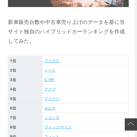
新車販売台数や中古車売り上げのデータを基に当
サイト独自のハイブリッドカーランキングを作成
してみた。
1位
プリウス
2位
ノート
3位
C-HR
4位
アクア
5位
フリード
6位
セレナ
7位
シエンタ
8位
ヴィッツ
/ヤリス
9位
フィット