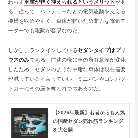
わらず
車重が軽く抑えられるというメリット
があ
る。従って、バッテリーなどの電気駆動を支える
機構を収めやすく、車体が軽いため非力な電気モ
ーターでも駆動が容易なのだ。
しかし、ランクインしている
セダンタイプはプリ
ウスのみ
である。前述の様に車の所有意義が変化
したため、セダンのような中庸な車体は現在需要
が減っていると言っていい。ミニバンやコンパク
トカーにその座を奪われつつあるのだ。
【2026年最新】若者からも人気
の国産セダン売れ筋ランキング
を大公開