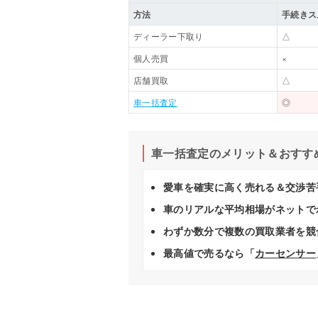
方法
手続きス
ディーラー下取り
△
個人売買
×
店舗買取
△
車一括査定
◎
車一括査定のメリット＆おすす
愛車を確実に高く売れる＆交渉苦
車のリアルな平均相場がネットで
わずか数分で複数の買取業者を競
最高値で売るなら「
カーセンサー