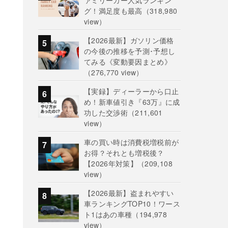
ァミリーカー人気ランキン
グ！満足度も最高
（318,980
view）
【2026最新】ガソリン価格
の今後の推移を予測･予想し
てみる《変動要因まとめ》
（276,770 view）
【実録】ディーラーから口止
め！新車値引き『63万』に成
功した交渉術
（211,601
view）
車の買い時は消費税増税前が
お得？それとも増税後？
【2026年対策】
（209,108
view）
【2026最新】盗まれやすい
車ランキングTOP10！ワース
ト1はあの車種
（194,978
view）