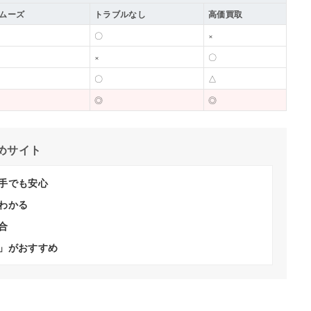
ムーズ
トラブルなし
高価買取
〇
×
×
〇
〇
△
◎
◎
めサイト
手でも安心
わかる
合
」がおすすめ