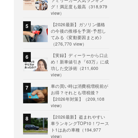
ァミリーカー人気ランキン
グ！満足度も最高
（318,979
view）
【2026最新】ガソリン価格
の今後の推移を予測･予想し
てみる《変動要因まとめ》
（276,770 view）
【実録】ディーラーから口止
め！新車値引き『63万』に成
功した交渉術
（211,600
view）
車の買い時は消費税増税前が
お得？それとも増税後？
【2026年対策】
（209,108
view）
【2026最新】盗まれやすい
車ランキングTOP10！ワース
ト1はあの車種
（194,977
view）