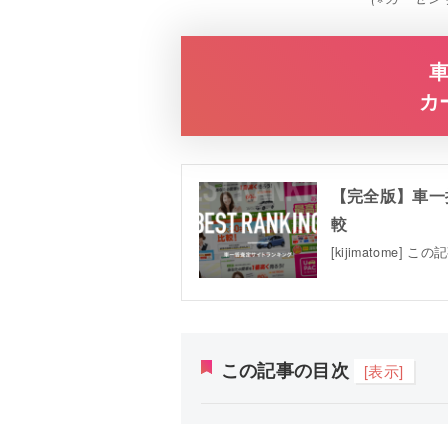
カ
【完全版】車一
較
[kijimatom
この記事の目次
[表示]