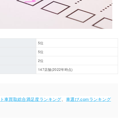
5位
5位
2位
147店舗(2022年時点)
、
ト車買取総合満足度ランキング
車選び.comランキング