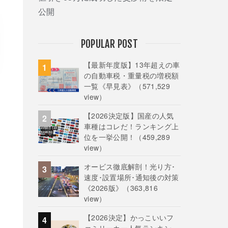
公開
POPULAR POST
【最新年度版】13年超えの車
の自動車税・重量税の増税額
一覧《早見表》
（571,529
view）
【2026決定版】国産の人気
車種はコレだ！ランキング上
位を一挙公開！
（459,289
view）
オービス徹底解剖！光り方･
速度･設置場所･通知後の対策
《2026版》
（363,816
view）
【2026決定】かっこいいフ